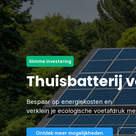
Slimme investering
Thuisbatterij 
Bespaar op energiekosten en
verklein je ecologische voetafdruk met
Ontdek meer mogelijkheden